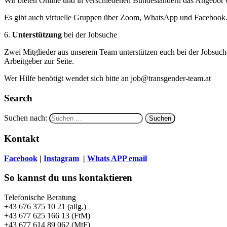
Wir bieten Online und in verschiedenen Bundesländern das Angebot v
Es gibt auch virtuelle Gruppen über Zoom, WhatsApp und Facebook. I
6.
Unterstützung
bei der Jobsuche
Zwei Mitglieder aus unserem Team unterstützen euch bei der Jobsuche
Arbeitgeber zur Seite.
Wer Hilfe benötigt wendet sich bitte an job@transgender-team.at
Search
Suchen nach:
Kontakt
Facebook
|
Instagram
|
Whats APP
email
So kannst du uns kontaktieren
Telefonische Beratung
+43 676 375 10 21 (allg.)
+43 677 625 166 13 (FtM)
+43 677 614 89 062 (MtF)