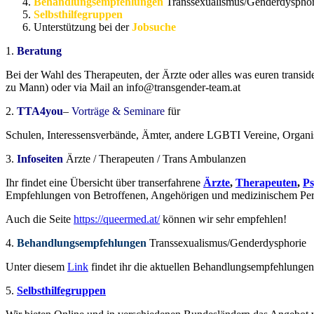
Behandlungsempfehlungen
Transsexualismus/Genderdysphor
Selbsthilfegruppen
Unterstützung bei der
Jobsuche
1.
Beratung
Bei der Wahl des Therapeuten, der Ärzte oder alles was euren trans
zu Mann) oder via Mail an info@transgender-team.at
2.
TTA4you
–
Vorträge & Seminare
für
Schulen, Interessensverbände, Ämter, andere LGBTI Vereine, Organisat
3.
Infoseiten
Ärzte / Therapeuten / Trans Ambulanzen
Ihr findet eine Übersicht über transerfahrene
Ärzte
,
Therapeuten
,
Ps
Empfehlungen von Betroffenen, Angehörigen und medizinischem Perso
Auch die Seite
https://queermed.at/
können wir sehr empfehlen!
4.
Behandlungsempfehlungen
Transsexualismus/Genderdysphorie
Unter diesem
Link
findet ihr die aktuellen Behandlungsempfehlungen
5.
Selbsthilfegruppen