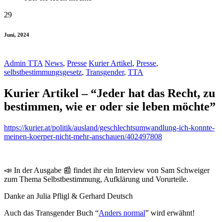
29
Juni, 2024
Admin TTA
News
,
Presse
Kurier Artikel
,
Presse
,
selbstbestimmungsgesetz
,
Transgender
,
TTA
Kurier Artikel – “Jeder hat das Recht, zu
bestimmen, wie er oder sie leben möchte”
https://kurier.at/politik/ausland/geschlechtsumwandlung-ich-konnte-
meinen-koerper-nicht-mehr-anschauen/402497808
📣 In der Ausgabe 📰 findet ihr ein Interview von Sam Schweiger
zum Thema Selbstbestimmung, Aufklärung und Vorurteile.
Danke an Julia Pfligl & Gerhard Deutsch
Auch das Transgender Buch “
Anders normal
” wird erwähnt!