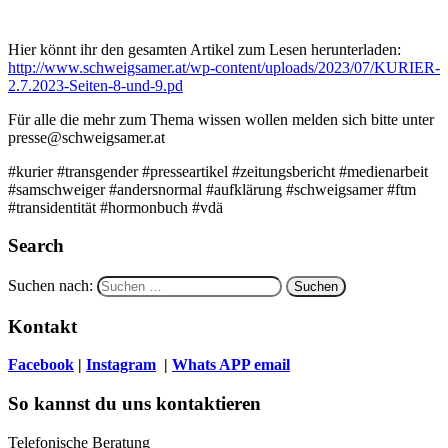
Hier könnt ihr den gesamten Artikel zum Lesen herunterladen:
http://www.schweigsamer.at/wp-content/uploads/2023/07/KURIER-
2.7.2023-Seiten-8-und-9.pd
Für alle die mehr zum Thema wissen wollen melden sich bitte unter
presse@schweigsamer.at
#kurier #transgender #presseartikel #zeitungsbericht #medienarbeit
#samschweiger #andersnormal #aufklärung #schweigsamer #ftm
#transidentität #hormonbuch #vdä
Search
Suchen nach:
Kontakt
Facebook
|
Instagram
|
Whats APP
email
So kannst du uns kontaktieren
Telefonische Beratung