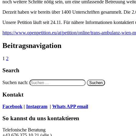
noch weitere Schritte nötig sein, um eine umfassende Betreuung weiter
Derzeit haben wir bereits über 1400 Unterschriften gesammelt. Die 2.
Unsere Petition läuft seit 24.11. Für nähere Informationen kontaktiert u
https://www.openpetition.eu/at/petition/online/trans-ambulanz-wien-
Beitragsnavigation
1
2
Search
Suchen nach:
Kontakt
Facebook
|
Instagram
|
Whats APP
email
So kannst du uns kontaktieren
Telefonische Beratung
+43 676 375 10 21 (allg.)