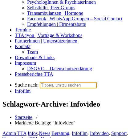
PsychologInnen & PsychiaterInnen
Selbsthilfe | Peer Groups
Transambulanzen | Hormone
Facebook | WhatsApp Gruppen – Social Contact
Empfehlungen | Firmenrabatte
Termine
TTA4you | Vorträge & Workshops
PartnerInnen | Unterstützer|nnen
Kontakt
Team
Downloads & Links
Impressum
DSGVO – Datenschutzerklärung
Presseberichte TTA
Suche nach:
Infofilm
Schlagwort-Archive: Infovideo
Startseite
/
Markierte Beiträge "Infovideo"
Admin TTA
Infos
,
News
Beratung
,
Infofilm
,
Infovideo
,
Support
,