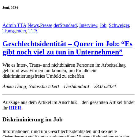
Juni, 2024
Admin TTA
News
,
Presse
derStandard
,
Interview
,
Job
,
Schweiger
,
Transgender
,
TTA
Geschlechtsidentität – Queer im Job: “Es
gibt noch viel zu tun in Unternehmen”
Wie es Inter-, Trans- und nichtbinären Personen im Arbeitsalltag
geht und was Firmen tun können, um für alle ein
diskriminierungsfreies Umfeld zu schaffen
Anika Dang, Natascha Ickert – DerStandard – 28.06.2024
Auszüge aus dem Artikel im Anschluß – den gesamten Artikel findet
ihr
HIER
.
Diskriminierung im Job
Informationen rund um Geschlechtsidentitäten und sexuelle
Orientierung stellt unter anderem Sam Vincent Schweiger von der