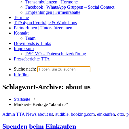
Transambulanzen | Hormone
Facebook | WhatsApp Gruppen – Social Contact
Empfehlungen | Firmenrabatte
Termine
TTA4you | Vorträge & Workshops
PartnerInnen | Unterstützer|nnen
Kontakt
Team
Downloads & Links
Impressum
DSGVO – Datenschutzerklärung
Presseberichte TTA
Suche nach:
Infofilm
Schlagwort-Archive: about us
Startseite
/
Markierte Beiträge "about us"
Admin TTA
News
about us
,
audible
,
booking.com
,
einkaufen
,
otto
,
p
Spenden beim Einkaufen