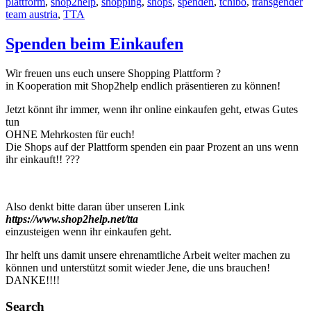
plattform
,
shop2help
,
shopping
,
shops
,
spenden
,
tchibo
,
transgender
team austria
,
TTA
Spenden beim Einkaufen
Wir freuen uns euch unsere Shopping Plattform ?️
in Kooperation mit Shop2help endlich präsentieren zu können!
Jetzt könnt ihr immer, wenn ihr online einkaufen geht, etwas Gutes
tun
OHNE Mehrkosten für euch!
Die Shops auf der Plattform spenden ein paar Prozent an uns wenn
ihr einkauft!! ???
Also denkt bitte daran über unseren Link
https://www.shop2help.net/tta
einzusteigen wenn ihr einkaufen geht.
Ihr helft uns damit unsere ehrenamtliche Arbeit weiter machen zu
können und unterstützt somit wieder Jene, die uns brauchen!
DANKE!!!!
Search